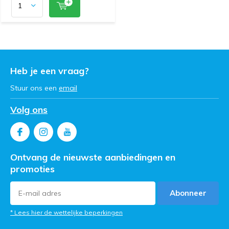
Heb je een vraag?
Stuur ons een
email
Volg ons
Ontvang de nieuwste aanbiedingen en
promoties
Abonneer
* Lees hier de wettelijke beperkingen