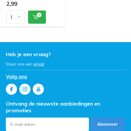
2,99
Heb je een vraag?
Stuur ons een
email
Volg ons
Ontvang de nieuwste aanbiedingen en
promoties
Abonneer