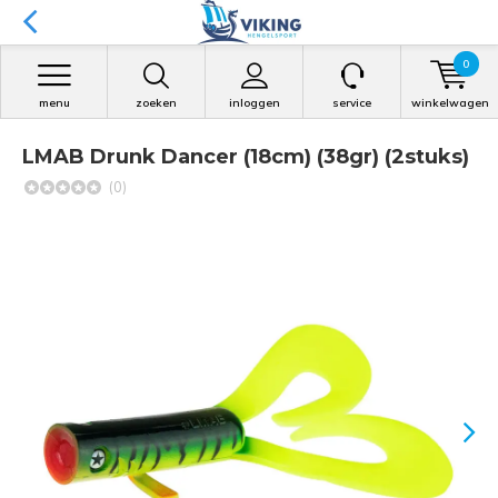
0
menu
zoeken
inloggen
service
winkelwagen
LMAB Drunk Dancer (18cm) (38gr) (2stuks)
(0)