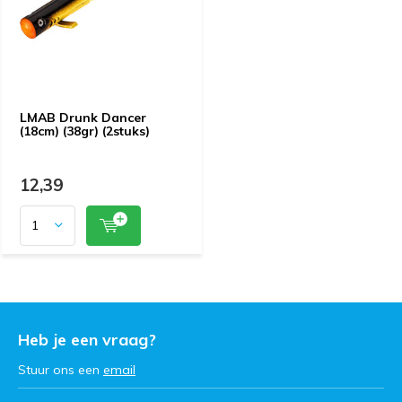
LMAB Drunk Dancer
(18cm) (38gr) (2stuks)
12,39
Heb je een vraag?
Stuur ons een
email