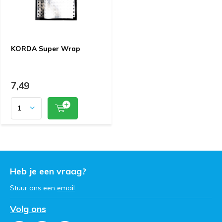
KORDA Super Wrap
7,49
Heb je een vraag?
Stuur ons een
email
Volg ons