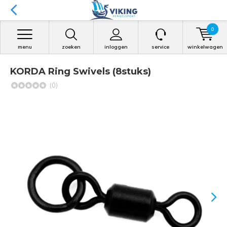
0
menu
zoeken
inloggen
service
winkelwagen
KORDA Ring Swivels (8stuks)
(0)