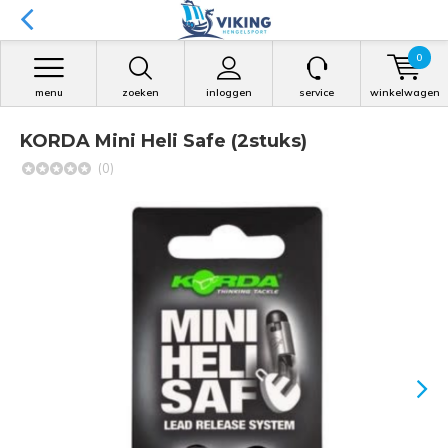
0
menu
zoeken
inloggen
service
winkelwagen
KORDA Mini Heli Safe (2stuks)
(0)