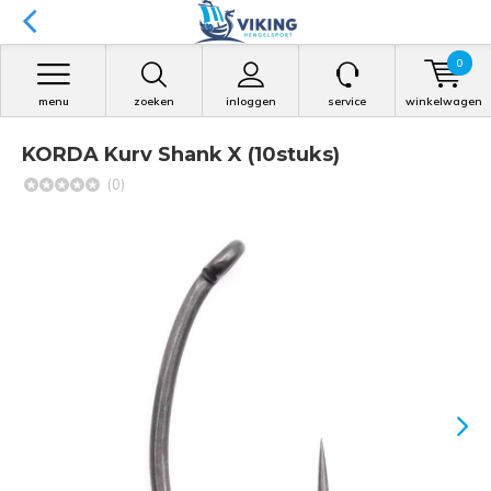
0
menu
zoeken
inloggen
service
winkelwagen
KORDA Kurv Shank X (10stuks)
(0)