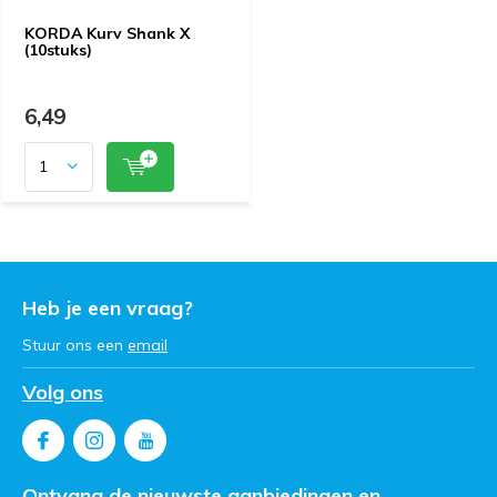
KORDA Kurv Shank X
(10stuks)
6,49
Heb je een vraag?
Stuur ons een
email
Volg ons
Ontvang de nieuwste aanbiedingen en