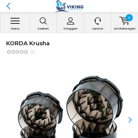
0
menu
zoeken
inloggen
service
winkelwagen
KORDA Krusha
(0)