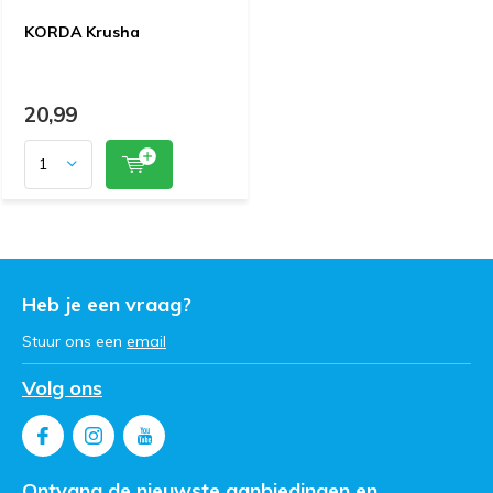
KORDA Krusha
20,99
Heb je een vraag?
Stuur ons een
email
Volg ons
Ontvang de nieuwste aanbiedingen en