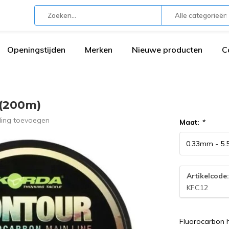
Alle categorieën
Openingstijden
Merken
Nieuwe producten
C
(200m)
ling toevoegen
Maat:
*
Artikelcode
KFC12
Fluorocarbon h