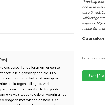
“Vandaag voor 
aan deze winkel
assortiment. Op
vakkundige man
eigenaar. Mijn 
hobby. Ga zo d
Gebruiker
Er zijn nog ge
0m)
tte ons verschillende jaren om er een te
 heeft alle eigenschappen die u zou
Schrijf j
chtbaar in water en het zinkt zeer goed.
te, en in tegenstelling tot veel
pen, zeker tot en voorbij de 100 yard-
, om elke vis situatie te dekken waarin u het
goed omgaan met wier en obstakels, en