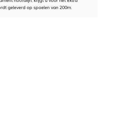
ent hoofdlijn, krijgt u voor het extra
rdt geleverd op spoelen van 200m.