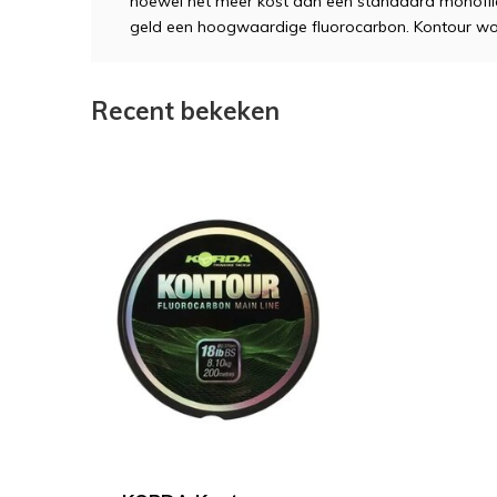
hoewel het meer kost dan een standaard monofilam
geld een hoogwaardige fluorocarbon. Kontour wo
Recent bekeken