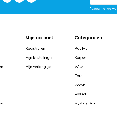
* Lees hier de we
Mijn account
Categorieën
Registreren
Roofvis
Mijn bestellingen
Karper
en
Mijn verlanglijst
Witvis
Forel
Zeevis
Visserij
ren
Mystery Box