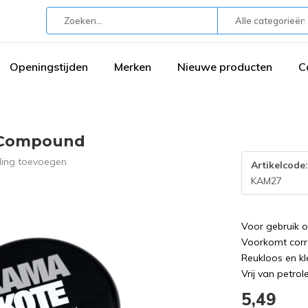
Alle categorieën
Openingstijden
Merken
Nieuwe producten
C
 Compound
ling toevoegen
Artikelcode
KAM27
Voor gebruik 
Voorkomt corr
Reukloos en kl
Vrij van petro
5,49