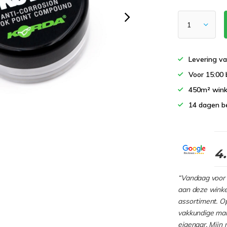
Levering va
Voor 15:00 
450m² wink
14 dagen b
4
“Vandaag voor 
aan deze winkel
assortiment. Op
vakkundige man
eigenaar. Mijn 