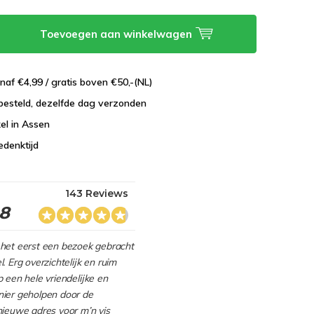
Toevoegen aan winkelwagen
naf €4,99 / gratis boven €50,-(NL)
besteld, dezelfde dag verzonden
el in Assen
edenktijd
143 Reviews
.8
het eerst een bezoek gebracht
. Erg overzichtelijk en ruim
 een hele vriendelijke en
ier geholpen door de
nieuwe adres voor m’n vis