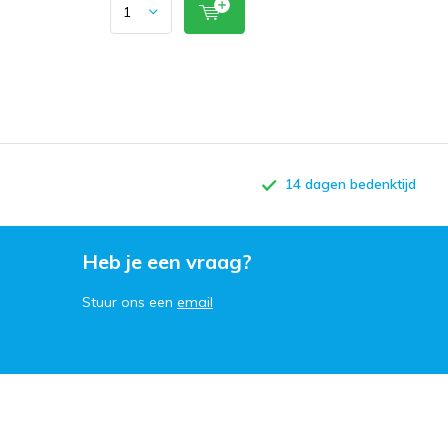
14 dagen bedenktijd
Heb je een vraag?
Stuur ons een
email