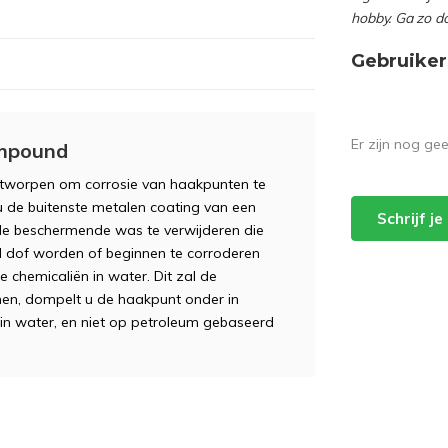
hobby. Ga zo d
Gebruiker
Er zijn nog ge
mpound
ontworpen om corrosie van haakpunten te
u de buitenste metalen coating van een
Schrijf j
r de beschermende was te verwijderen die
l dof worden of beginnen te corroderen
 chemicaliën in water. Dit zal de
en, dompelt u de haakpunt onder in
 in water, en niet op petroleum gebaseerd