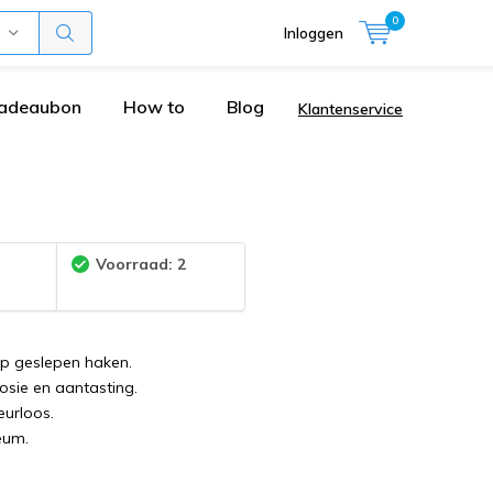
0
Inloggen
adeaubon
How to
Blog
Klantenservice
:
Voorraad: 2
op geslepen haken.
osie en aantasting.
eurloos.
leum.