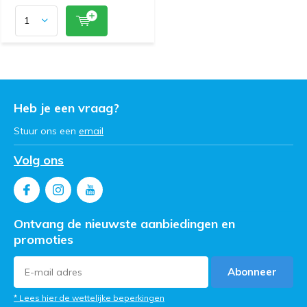
Heb je een vraag?
Stuur ons een
email
Volg ons
Ontvang de nieuwste aanbiedingen en
promoties
Abonneer
* Lees hier de wettelijke beperkingen