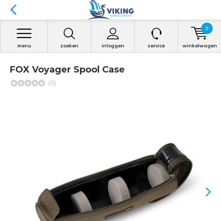
0
menu
zoeken
inloggen
service
winkelwagen
FOX Voyager Spool Case
(0)