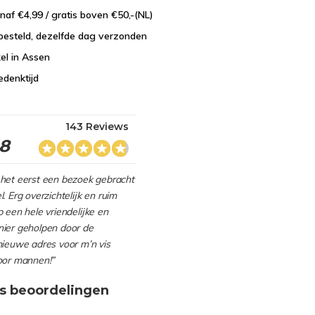
naf €4,99 / gratis boven €50,-(NL)
besteld, dezelfde dag verzonden
el in Assen
edenktijd
143 Reviews
.8
het eerst een bezoek gebracht
. Erg overzichtelijk en ruim
 een hele vriendelijke en
ier geholpen door de
nieuwe adres voor m’n vis
oor mannen!”
s beoordelingen