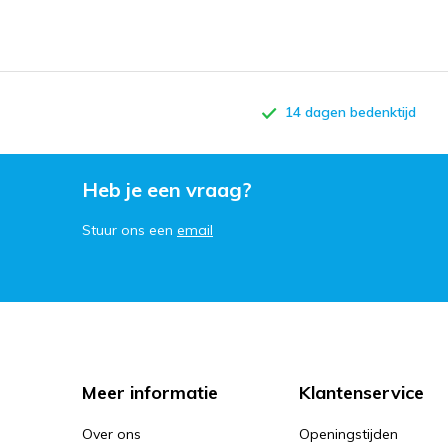
14 dagen bedenktijd
Heb je een vraag?
Stuur ons een
email
Meer informatie
Klantenservice
Over ons
Openingstijden