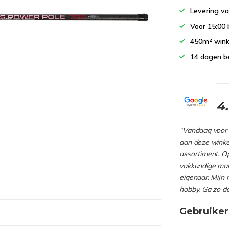
Levering va
Voor 15:00 
450m² wink
14 dagen b
4
“Vandaag voor 
aan deze winkel
assortiment. Op
vakkundige man
eigenaar. Mijn 
hobby. Ga zo d
Gebruiker