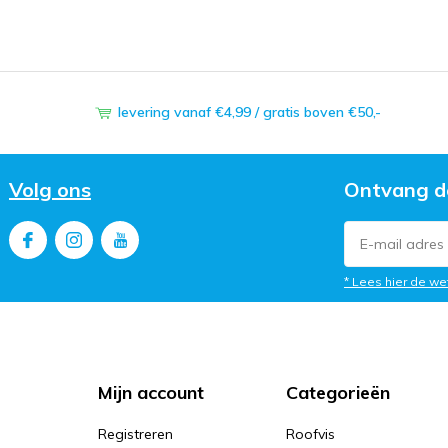
levering vanaf €4,99 / gratis boven €50,-
Volg ons
Ontvang d
* Lees hier de we
Mijn account
Categorieën
Registreren
Roofvis