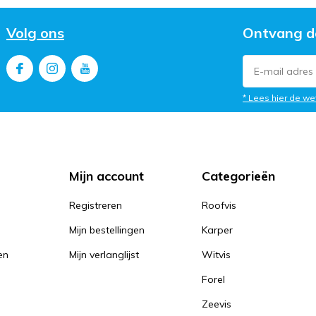
Volg ons
Ontvang d
* Lees hier de we
Mijn account
Categorieën
Registreren
Roofvis
Mijn bestellingen
Karper
en
Mijn verlanglijst
Witvis
Forel
Zeevis