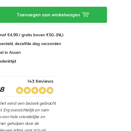
Toevoegen aan winkelwagen
naf €4,99 / gratis boven €50,-(NL)
besteld, dezelfde dag verzonden
el in Assen
edenktijd
143 Reviews
.8
het eerst een bezoek gebracht
. Erg overzichtelijk en ruim
 een hele vriendelijke en
ier geholpen door de
nieuwe adres voor m’n vis