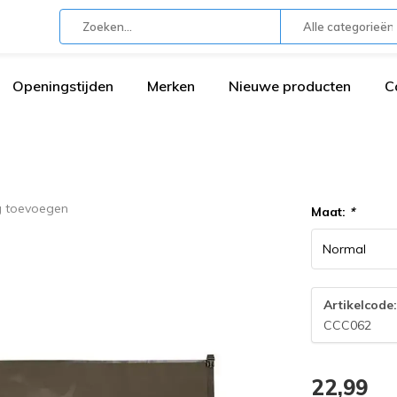
Alle categorieën
Openingstijden
Merken
Nieuwe producten
C
g toevoegen
Maat:
*
Artikelcode
CCC062
22,99