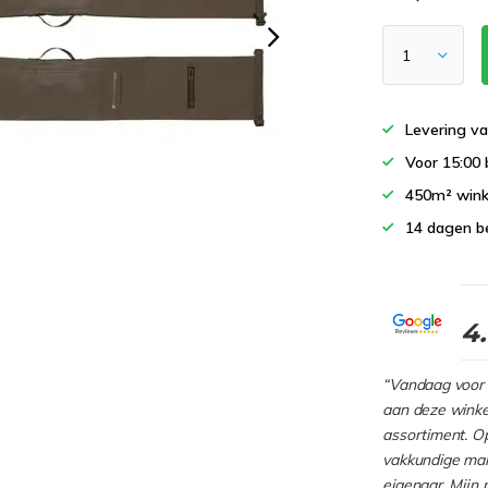
Levering va
Voor 15:00 
450m² wink
14 dagen b
4
“Vandaag voor 
aan deze winkel
assortiment. Op
vakkundige man
eigenaar. Mijn 