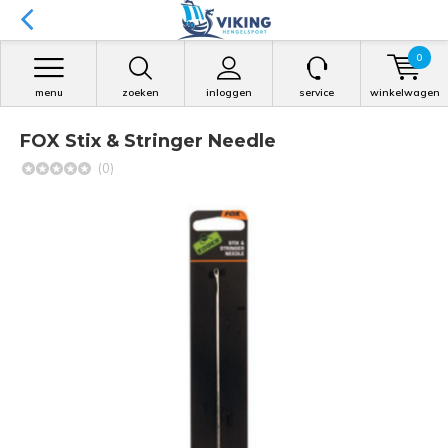
0
menu
zoeken
inloggen
service
winkelwagen
FOX Stix & Stringer Needle
(0)