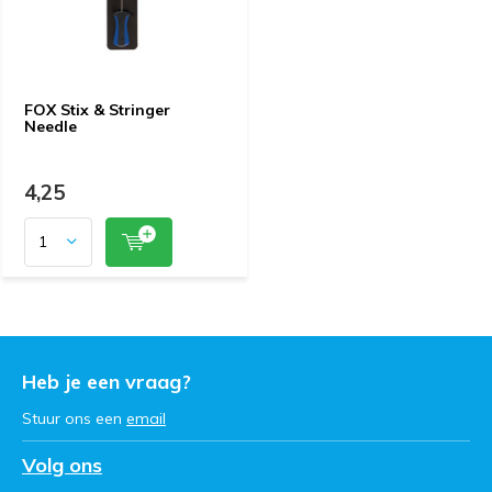
FOX Stix & Stringer
Needle
4,25
Heb je een vraag?
Stuur ons een
email
Volg ons