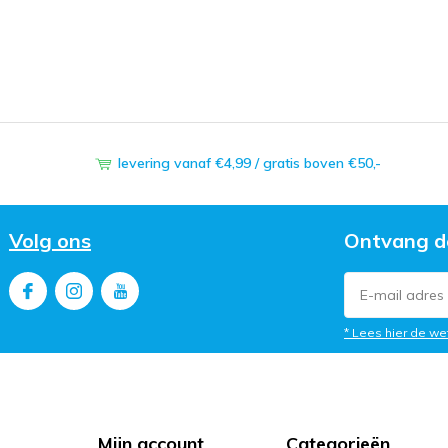
levering vanaf €4,99 / gratis boven €50,-
Volg ons
Ontvang d
* Lees hier de we
Mijn account
Categorieën