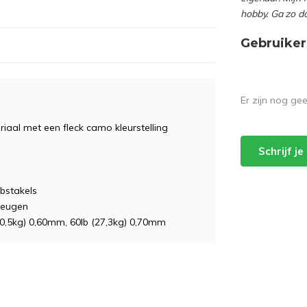
hobby. Ga zo d
Gebruiker
Er zijn nog ge
riaal met een fleck camo kleurstelling
Schrijf j
obstakels
heugen
(20,5kg) 0,60mm, 60lb (27,3kg) 0,70mm