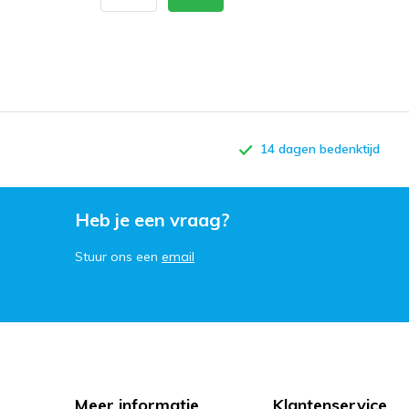
14 dagen bedenktijd
Heb je een vraag?
Stuur ons een
email
Meer informatie
Klantenservice