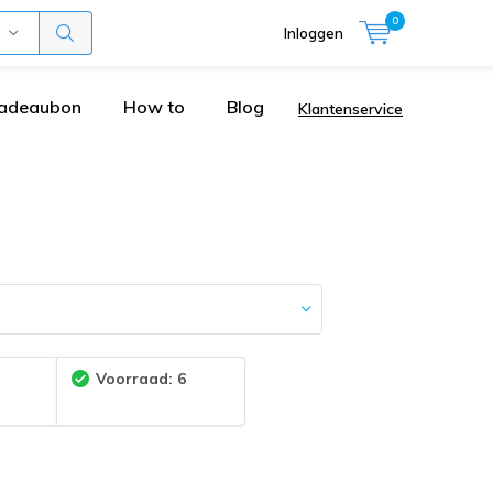
0
Inloggen
adeaubon
How to
Blog
Klantenservice
:
Voorraad: 6