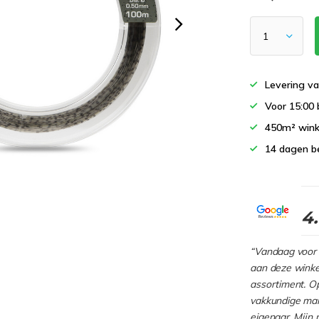
Levering va
Voor 15:00 
450m² wink
14 dagen b
4
“Vandaag voor 
aan deze winkel
assortiment. Op
vakkundige man
eigenaar. Mijn 