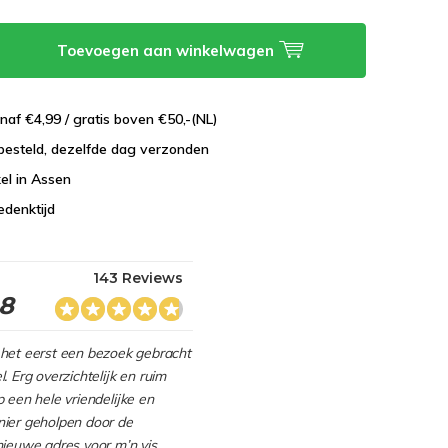
Toevoegen aan winkelwagen
naf €4,99 / gratis boven €50,-(NL)
besteld, dezelfde dag verzonden
el in Assen
edenktijd
143 Reviews
.8
het eerst een bezoek gebracht
. Erg overzichtelijk en ruim
 een hele vriendelijke en
ier geholpen door de
nieuwe adres voor m’n vis