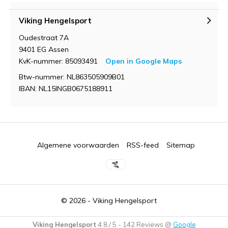
Viking Hengelsport
Oudestraat 7A
9401 EG Assen
KvK-nummer: 85093491
Open in Google Maps
Btw-nummer: NL863505909B01
IBAN: NL15INGB0675188911
Algemene voorwaarden
RSS-feed
Sitemap
© 2026 -
Viking Hengelsport
Viking Hengelsport
4.8
/
5
-
142
Reviews @
Google