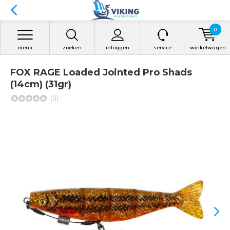
0
menu
zoeken
inloggen
service
winkelwagen
FOX RAGE Loaded Jointed Pro Shads
(14cm) (31gr)
(0)