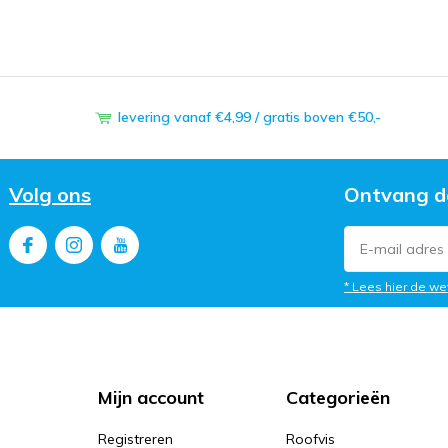
levering vanaf €4,99 / gratis boven €50,-
Volg ons
Ontvang d
* Lees hier de we
Mijn account
Categorieën
Registreren
Roofvis