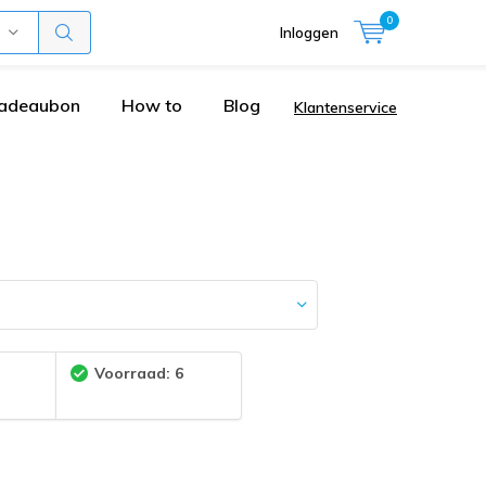
0
Inloggen
adeaubon
How to
Blog
Klantenservice
:
Voorraad: 6