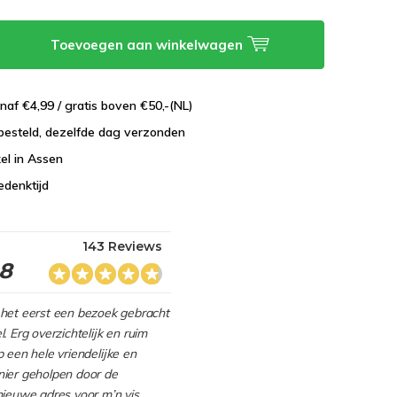
Toevoegen aan winkelwagen
naf €4,99 / gratis boven €50,-(NL)
besteld, dezelfde dag verzonden
el in Assen
edenktijd
143 Reviews
.8
het eerst een bezoek gebracht
. Erg overzichtelijk en ruim
 een hele vriendelijke en
ier geholpen door de
nieuwe adres voor m’n vis