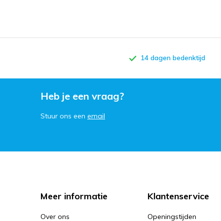
14 dagen bedenktijd
Heb je een vraag?
Stuur ons een
email
Meer informatie
Klantenservice
Over ons
Openingstijden