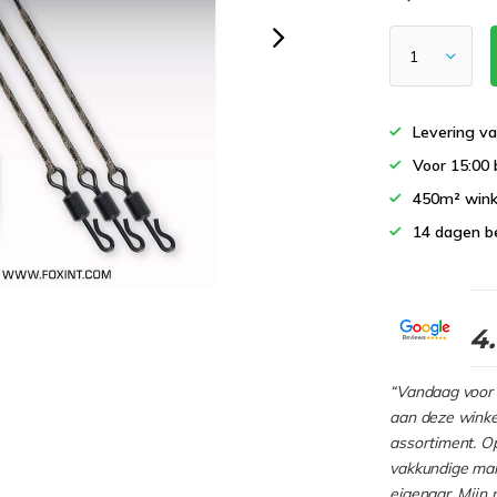
Levering va
Voor 15:00 
450m² wink
14 dagen b
4
“Vandaag voor 
aan deze winkel
assortiment. Op
vakkundige man
eigenaar. Mijn 