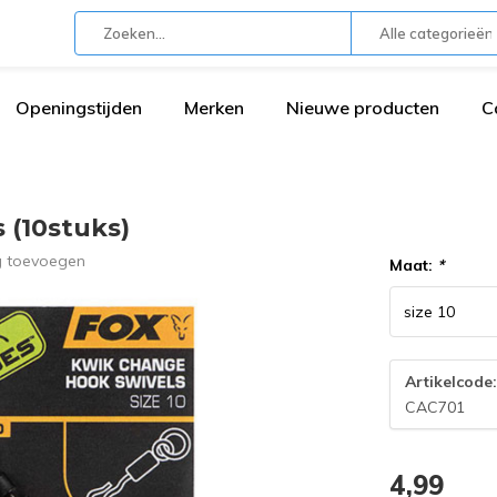
Alle categorieën
Openingstijden
Merken
Nieuwe producten
C
 (10stuks)
g toevoegen
Maat:
*
Artikelcode
CAC701
4,99