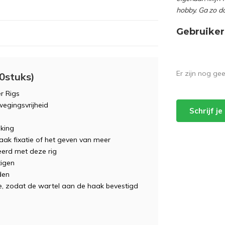
hobby. Ga zo d
Gebruiker
Er zijn nog ge
0stuks)
r Rigs
wegingsvrijheid
Schrijf j
aking
ak fixatie of het geven van meer
eerd met deze rig
tigen
den
ve, zodat de wartel aan de haak bevestigd