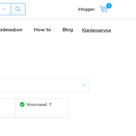
0
Inloggen
adeaubon
How to
Blog
Klantenservice
:
Voorraad: 7