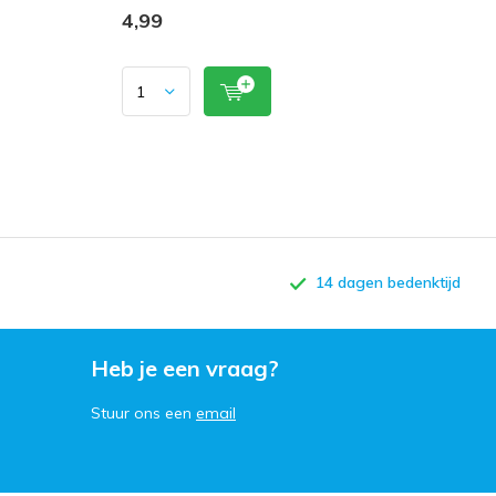
4,99
14 dagen bedenktijd
Heb je een vraag?
Stuur ons een
email