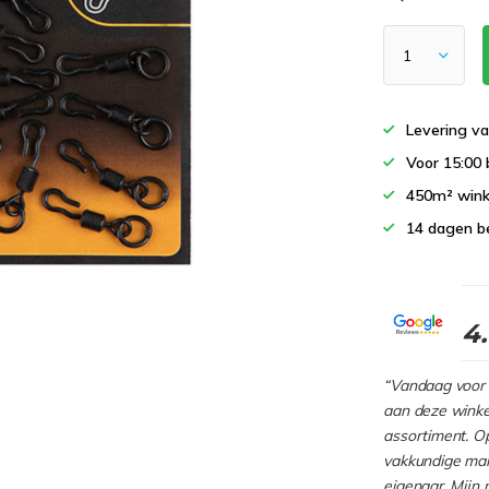
Levering va
Voor 15:00 
450m² wink
14 dagen b
4
“Vandaag voor 
aan deze winkel
assortiment. Op
vakkundige man
eigenaar. Mijn 