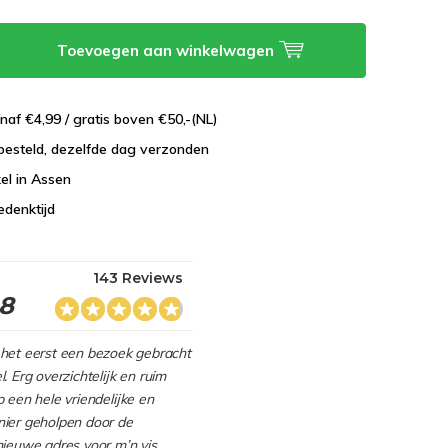
Toevoegen aan winkelwagen
naf €4,99 / gratis boven €50,-(NL)
besteld, dezelfde dag verzonden
el in Assen
edenktijd
143 Reviews
.8
het eerst een bezoek gebracht
. Erg overzichtelijk en ruim
 een hele vriendelijke en
ier geholpen door de
nieuwe adres voor m’n vis