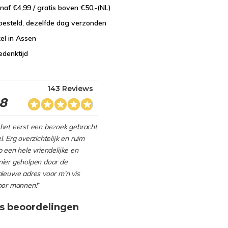
naf €4,99 / gratis boven €50,-(NL)
besteld, dezelfde dag verzonden
el in Assen
edenktijd
143 Reviews
.8
het eerst een bezoek gebracht
. Erg overzichtelijk en ruim
 een hele vriendelijke en
ier geholpen door de
nieuwe adres voor m’n vis
oor mannen!”
s beoordelingen