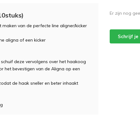
Er zijn nog ge
10stuks)
 maken van de perfecte line aligner/kicker
Schrijf j
ne aligna of een kicker
n schuif deze vervolgens over het haakoog
or het bevestigen van de Aligna op een
zodat de haak sneller en beter inhaakt
ng