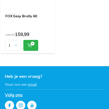
FOX Easy Brolly 60
159,99
199,99
Heb je een vraag?
Stuur ons een
email
Volg ons