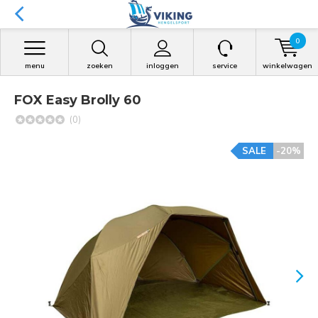
0
menu
zoeken
inloggen
service
winkelwagen
FOX Easy Brolly 60
(0)
SALE
-20%