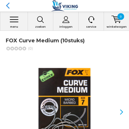
0
menu
zoeken
inloggen
service
winkelwagen
FOX Curve Medium (10stuks)
(0)