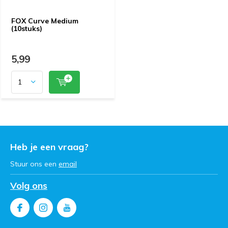
FOX Curve Medium
(10stuks)
5,99
Heb je een vraag?
Stuur ons een
email
Volg ons