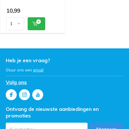
10,99
Heb je een vraag?
Stuur ons een
email
Volg ons
Ontvang de nieuwste aanbiedingen en
promoties