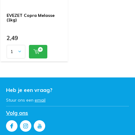
EVEZET Copra Melasse
(1kg)
2,49
Heb je een vraag?
Stuur ons een
email
Volg ons