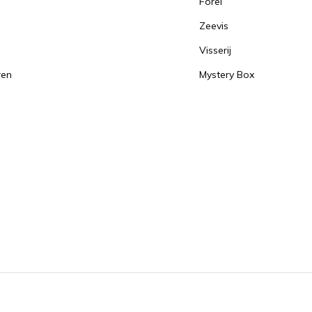
Forel
Zeevis
Visserij
ren
Mystery Box