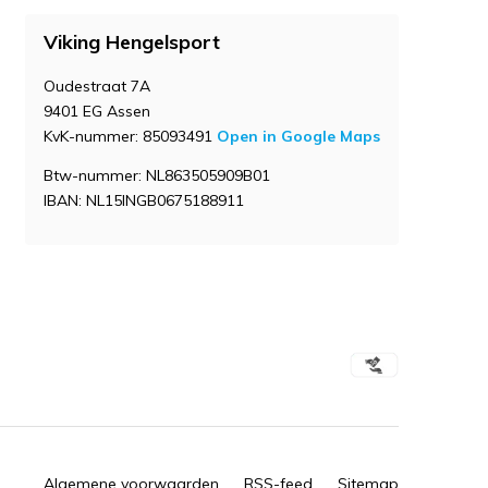
Viking Hengelsport
Oudestraat 7A
9401 EG Assen
KvK-nummer: 85093491
Open in Google Maps
Btw-nummer: NL863505909B01
IBAN: NL15INGB0675188911
Algemene voorwaarden
RSS-feed
Sitemap