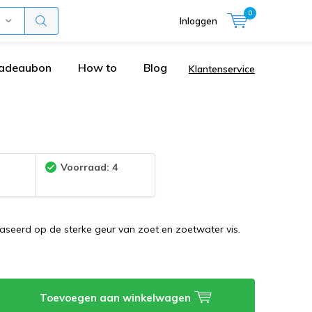
0
Inloggen
adeaubon
How to
Blog
Klantenservice
:
Voorraad: 4
aseerd op de sterke geur van zoet en zoetwater vis.
Toevoegen aan winkelwagen