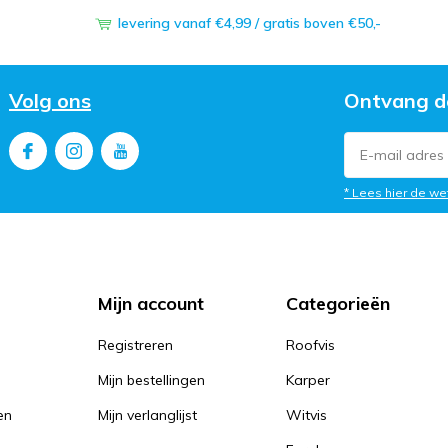
levering vanaf €4,99 / gratis boven €50,-
Volg ons
Ontvang d
* Lees hier de we
Mijn account
Categorieën
Registreren
Roofvis
Mijn bestellingen
Karper
en
Mijn verlanglijst
Witvis