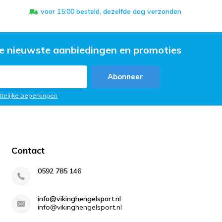
voor 15:00 besteld, dezelfde dag verzonden
e nieuwste aanbiedingen en promoties
Abonneer
ttelijke beperkingen
Contact
0592 785 146
info@vikinghengelsport.nl
info@vikinghengelsport.nl