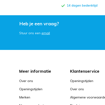
14 dagen bedenktijd
Heb je een vraag?
Stuur ons een
email
Meer informatie
Klantenservice
Over ons
Openingstijden
Openingstijden
Over ons
Merken
Algemene voorwaard