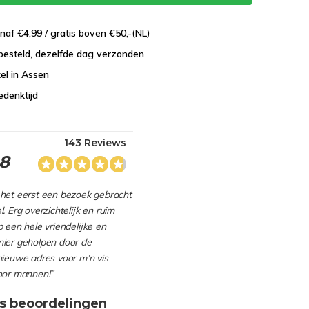
naf €4,99 / gratis boven €50,-(NL)
besteld, dezelfde dag verzonden
el in Assen
edenktijd
143 Reviews
.8
het eerst een bezoek gebracht
. Erg overzichtelijk en ruim
 een hele vriendelijke en
ier geholpen door de
nieuwe adres voor m’n vis
oor mannen!”
s beoordelingen