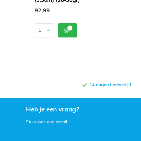
92,99
14 dagen bedenktijd
Heb je een vraag?
Stuur ons een
email