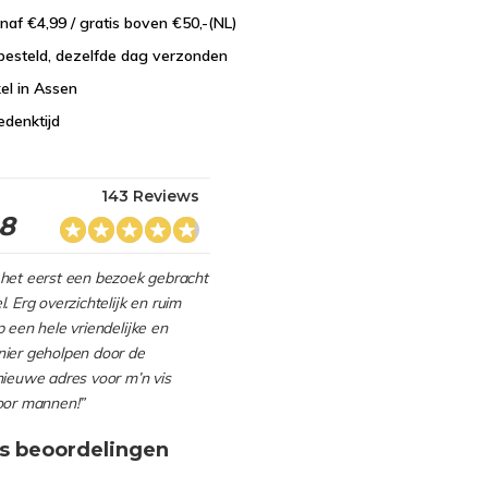
naf €4,99 / gratis boven €50,-(NL)
besteld, dezelfde dag verzonden
el in Assen
edenktijd
143 Reviews
.8
het eerst een bezoek gebracht
. Erg overzichtelijk en ruim
 een hele vriendelijke en
ier geholpen door de
nieuwe adres voor m’n vis
oor mannen!”
s beoordelingen