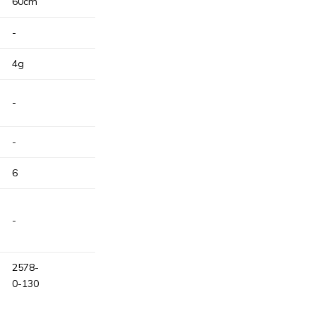
60cm
-
4g
-
-
6
-
2578-
0-130