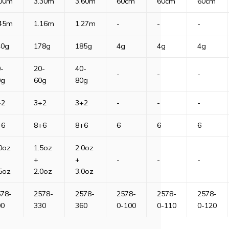
.00m
3.30m
3.60m
60cm
60cm
60cm
.45m
1.16m
1.27m
-
-
-
40g
178g
185g
4g
4g
4g
-
20-
40-
-
-
-
0g
60g
80g
+2
3+2
3+2
-
-
-
+6
8+6
8+6
6
6
6
0oz
1.5oz
2.0oz
+
+
-
-
-
5oz
2.0oz
3.0oz
578-
2578-
2578-
2578-
2578-
2578-
00
330
360
0-100
0-110
0-120