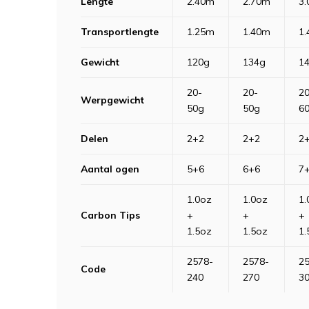
Lengte
2.40m
2.70m
3
Transportlengte
1.25m
1.40m
1
Gewicht
120g
134g
1
20-
20-
20
Werpgewicht
50g
50g
6
Delen
2+2
2+2
2
Aantal ogen
5+6
6+6
7
1.0oz
1.0oz
1.
Carbon Tips
+
+
+
1.5oz
1.5oz
1.
2578-
2578-
2
Code
240
270
3