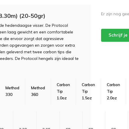
Er zijn nog ge
3.30m) (20-50gr)
de hedendaagse visser. De Protocol
, een laag gewicht en een comfortabele
Schrijf j
e die ervoor zorgt dat agressieve
orden opgevangen en zorgen voor extra
rden geleverd met twee carbon tips die
feeders. De Protocol hengels zijn ideaal te
Carbon
Carbon
Carbon
Method
Method
Tip
Tip
Tip
330
360
1.0oz
1.5oz
2.0oz