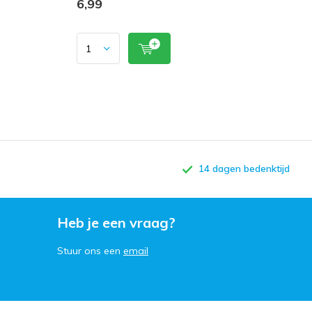
6,99
14 dagen bedenktijd
Heb je een vraag?
Stuur ons een
email