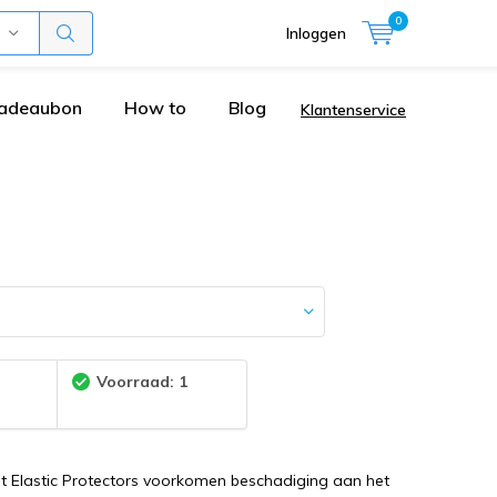
0
Inloggen
adeaubon
How to
Blog
Klantenservice
:
Voorraad: 1
ert Elastic Protectors voorkomen beschadiging aan het