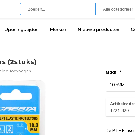
Alle categorieën
Openingstijden
Merken
Nieuwe producten
C
rs (2stuks)
eling toevoegen
Maat:
*
Artikelcode
4724-920
De P.T.F.E Ins