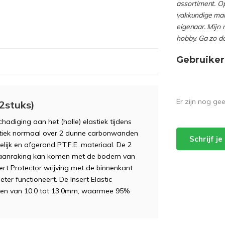
assortiment. Op
vakkundige man
eigenaar. Mijn 
hobby. Ga zo d
Gebruiker
Er zijn nog ge
(2stuks)
hadiging aan het (holle) elastiek tijdens
lastiek normaal over 2 dunne carbonwanden
Schrijf j
lijk en afgerond P.T.F.E. materiaal. De 2
n aanraking kan komen met de bodem van
ert Protector wrijving met de binnenkant
er functioneert. De Insert Elastic
aten van 10.0 tot 13.0mm, waarmee 95%