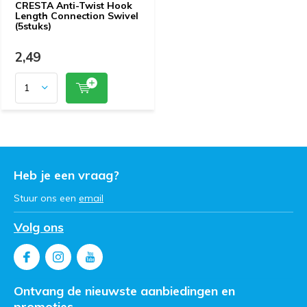
CRESTA Anti-Twist Hook
Length Connection Swivel
(5stuks)
2,49
Heb je een vraag?
Stuur ons een
email
Volg ons
Ontvang de nieuwste aanbiedingen en
promoties