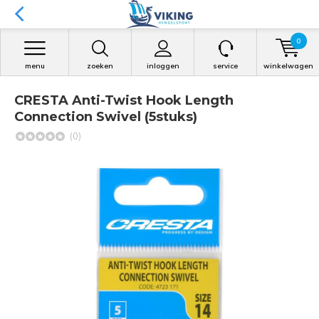
0
menu
zoeken
inloggen
service
winkelwagen
CRESTA Anti-Twist Hook Length
Connection Swivel (5stuks)
(0)