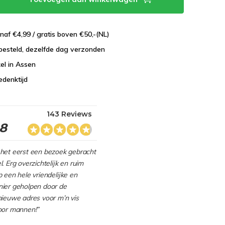
naf €4,99 / gratis boven €50,-(NL)
besteld, dezelfde dag verzonden
el in Assen
edenktijd
143 Reviews
.8
het eerst een bezoek gebracht
. Erg overzichtelijk en ruim
 een hele vriendelijke en
ier geholpen door de
nieuwe adres voor m’n vis
oor mannen!”