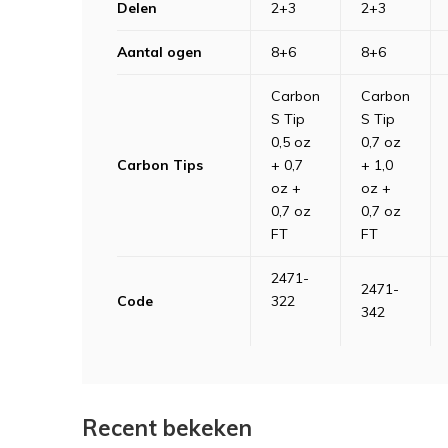
Delen
2+3
2+3
Aantal ogen
8+6
8+6
Carbon
Carbon
S Tip
S Tip
0,5 oz
0,7 oz
Carbon Tips
+ 0,7
+ 1,0
oz +
oz +
0,7 oz
0,7 oz
FT
FT
2471-
2471-
Code
322
342
Recent bekeken