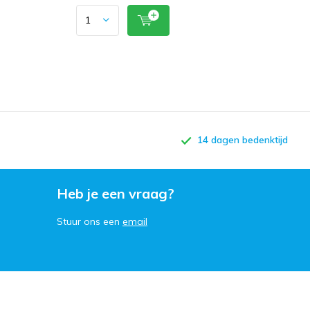
14 dagen bedenktijd
Heb je een vraag?
Stuur ons een
email