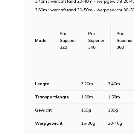
3.40m : werpafstand 20-40m - werpgewicht 20-4
3.60m : werpafstand 30-50m - werpgewicht 30-5
Pro
Pro
Pro
Model
Superior
Superior
Superior
320
340
360
Lengte
3.20m
3.40m
Transportlengte
1.38m
1.58m
Gewicht
169g
189g
Werpgewicht
15-30g
20-40g