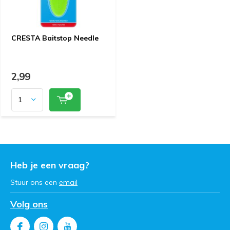
CRESTA Baitstop Needle
2,99
Heb je een vraag?
Stuur ons een
email
Volg ons