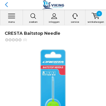
0
menu
zoeken
inloggen
service
winkelwagen
CRESTA Baitstop Needle
(0)