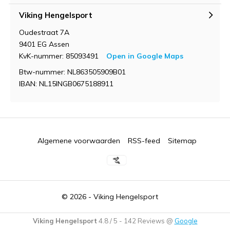
Viking Hengelsport
Oudestraat 7A
9401 EG Assen
KvK-nummer: 85093491
Open in Google Maps
Btw-nummer: NL863505909B01
IBAN: NL15INGB0675188911
Algemene voorwaarden
RSS-feed
Sitemap
© 2026 -
Viking Hengelsport
Viking Hengelsport
4.8
/
5
-
142
Reviews @
Google