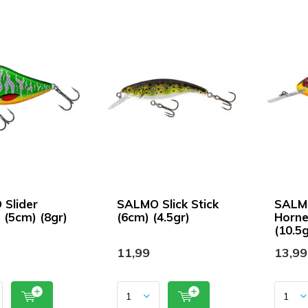
Slider
SALMO Slick Stick
SALMO
 (5cm) (8gr)
(6cm) (4.5gr)
Horne
(10.5g
11,99
13,99