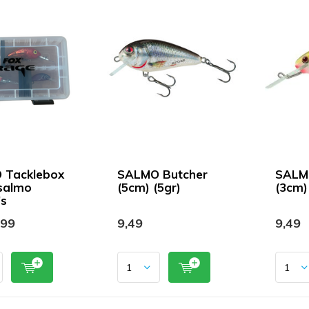
 Tacklebox
SALMO Butcher
SALM
salmo
(5cm) (5gr)
(3cm) 
's
,99
9,49
9,49