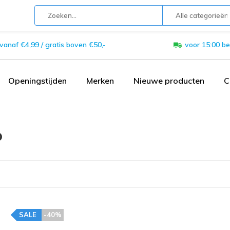
Alle categorieën
 vanaf €4,99 / gratis boven €50,-
voor 15:00 be
Openingstijden
Merken
Nieuwe producten
C
O
SALE
-40%