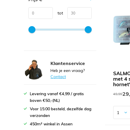
tot
Klantenservice
Heb je een vraag?
SALMO
Contact
met 4 
hornet
29
Levering vanaf €4,99 / gratis
49,99
boven €50,-(NL)
Voor 15:00 besteld, dezelfde dag
verzonden
450m² winkel in Assen