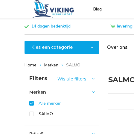
Blog
14 dagen bedenktijd
levering
Kies een categorie
Over ons
Home
Merken
SALMO
Sorteren op:
Filters
SALM
Wis alle filters
Merken
Alle merken
SALMO
Prijs
€