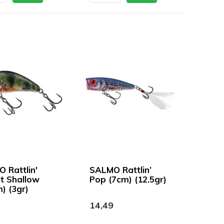
 Rattlin'
SALMO Rattlin’
t Shallow
Pop (7cm) (12.5gr)
) (3gr)
14,49