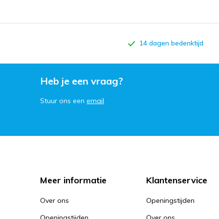
14 dagen bedenktijd
Heb je een vraag?
Stuur ons een
email
Meer informatie
Klantenservice
Over ons
Openingstijden
Openingstijden
Over ons