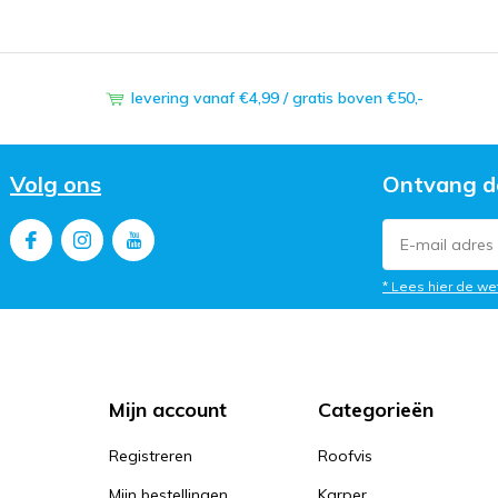
levering vanaf €4,99 / gratis boven €50,-
Volg ons
Ontvang d
* Lees hier de we
Mijn account
Categorieën
Registreren
Roofvis
Mijn bestellingen
Karper