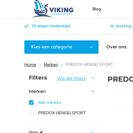
Blog
14 dagen bedenktijd
levering
Kies een categorie
Over ons
Home
Merken
PREDOX HENGELSPORT
Sorteren op:
Filters
PREDO
Wis alle filters
Merken
Alle merken
PREDOX HENGELSPORT
Prijs
€