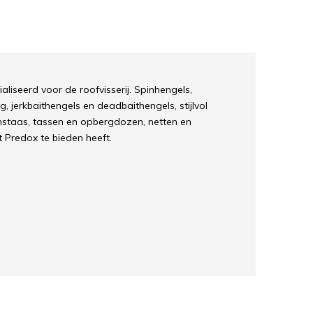
liseerd voor de roofvisserij. Spinhengels,
, jerkbaithengels en deadbaithengels, stijlvol
nstaas, tassen en opbergdozen, netten en
t Predox te bieden heeft.