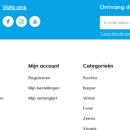
Volg ons
Ontvang d
* Lees hier de we
Mijn account
Categorieën
Registreren
Roofvis
Mijn bestellingen
Karper
en
Mijn verlanglijst
Witvis
Forel
Zeevis
Visserij