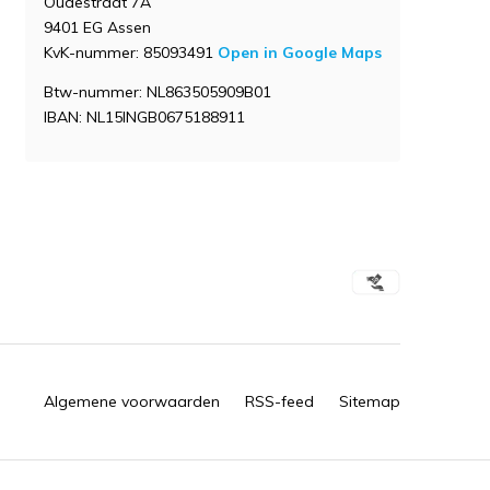
Oudestraat 7A
9401 EG Assen
KvK-nummer: 85093491
Open in Google Maps
Btw-nummer: NL863505909B01
IBAN: NL15INGB0675188911
Algemene voorwaarden
RSS-feed
Sitemap