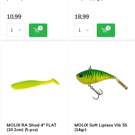
10,99
18,99
MOLIX RA Shad 4" FLAT
MOLIX Soft Lipless Vib 55
(10.2cm) (5 pcs)
(14gr)