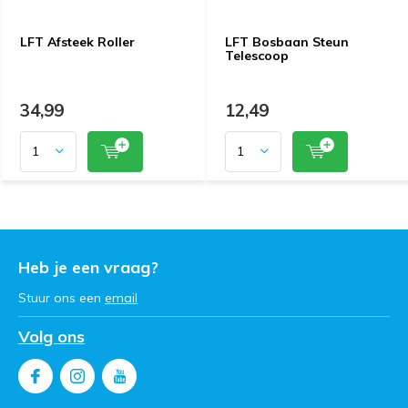
LFT Afsteek Roller
LFT Bosbaan Steun
Telescoop
34,99
12,49
Heb je een vraag?
Stuur ons een
email
Volg ons