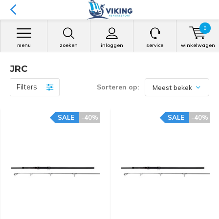
0
menu
zoeken
inloggen
service
winkelwagen
JRC
Filters
Sorteren op:
SALE
-40%
SALE
-40%