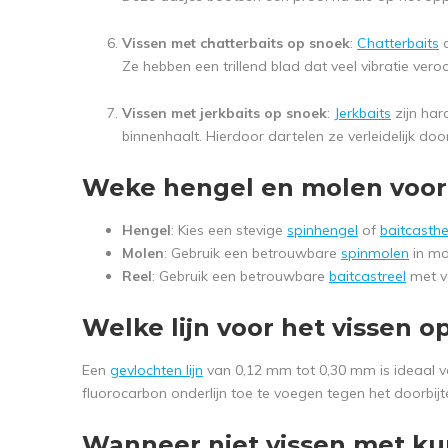
Vissen met chatterbaits op snoek
:
Chatterbaits
c
Ze hebben een trillend blad dat veel vibratie vero
Vissen met jerkbaits op snoek
:
Jerkbaits
zijn har
binnenhaalt. Hierdoor dartelen ze verleidelijk doo
Weke hengel en molen voor 
Hengel
: Kies een stevige
spinhengel
of
baitcasth
Molen
: Gebruik een betrouwbare
spinmolen
in ma
Reel
: Gebruik een betrouwbare
baitcastreel
met vo
Welke lijn voor het vissen o
Een
gevlochten lijn
van 0,12 mm tot 0,30 mm is ideaal v
fluorocarbon onderlijn toe te voegen tegen het doorbijt
Wanneer niet vissen met ku