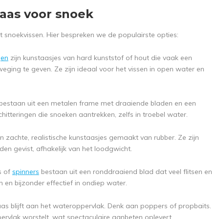
taas voor snoek
het snoekvissen. Hier bespreken we de populairste opties:
gen
zijn kunstaasjes van hard kunststof of hout die vaak een
ing te geven. Ze zijn ideaal voor het vissen in open water en
bestaan uit een metalen frame met draaiende bladen en een
chitteringen die snoeken aantrekken, zelfs in troebel water.
jn zachte, realistische kunstaasjes gemaakt van rubber. Ze zijn
den gevist, afhakelijk van het loodgwicht.
rs of
spinners
bestaan uit een ronddraaiend blad dat veel flitsen en
en en bijzonder effectief in ondiep water.
as blijft aan het wateroppervlak. Denk aan poppers of propbaits.
ervlak worstelt, wat spectaculaire aanbeten oplevert.