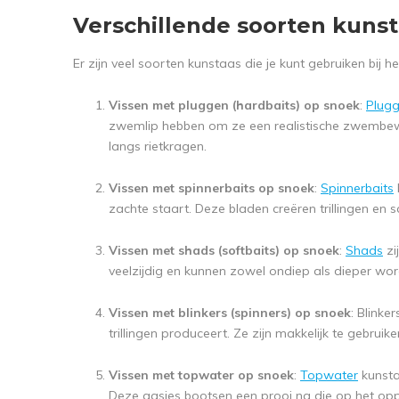
Verschillende soorten kuns
Er zijn veel soorten kunstaas die je kunt gebruiken bij 
Vissen met pluggen (hardbaits) op snoek
:
Plug
zwemlip hebben om ze een realistische zwembeweg
langs rietkragen.
Vissen met spinnerbaits op snoek
:
Spinnerbaits
zachte staart. Deze bladen creëren trillingen en s
Vissen met shads (softbaits) op snoek
:
Shads
zi
veelzijdig en kunnen zowel ondiep als dieper wor
Vissen met blinkers (spinners) op snoek
: Blinke
trillingen produceert. Ze zijn makkelijk te gebruik
Vissen met topwater op snoek
:
Topwater
kunsta
Deze aasjes bootsen een prooi na die op het opp