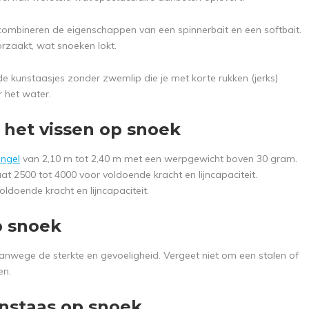
ombineren de eigenschappen van een spinnerbait en een softbait.
orzaakt, wat snoeken lokt.
de kunstaasjes zonder zwemlip die je met korte rukken (jerks)
r het water.
het vissen op snoek
engel
van 2,10 m tot 2,40 m met een werpgewicht boven 30 gram.
at 2500 tot 4000 voor voldoende kracht en lijncapaciteit.
ldoende kracht en lijncapaciteit.
p snoek
anwege de sterkte en gevoeligheid. Vergeet niet om een stalen of
en.
nstaas op snoek