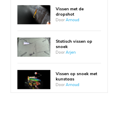
Vissen met de
dropshot
Door
Arnoud
Statisch vissen op
snoek
Door
Arjen
Vissen op snoek met
kunstaas
Door
Arnoud
Doodaas vissen op
snoek
Door
Arnoud