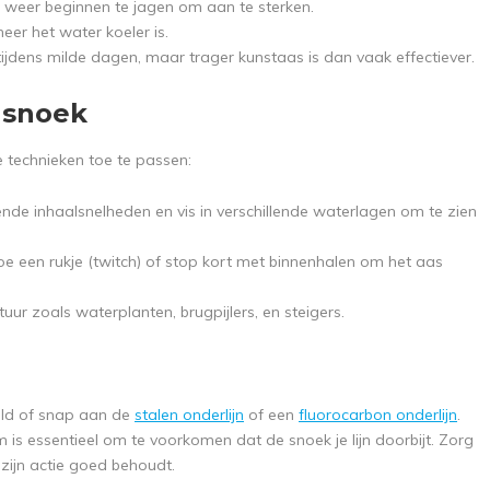
n weer beginnen te jagen om aan te sterken.
eer het water koeler is.
 tijdens milde dagen, maar trager kunstaas is dan vaak effectiever.
 snoek
te technieken toe te passen:
lende inhaalsnelheden en vis in verschillende waterlagen om te zien
toe een rukje (twitch) of stop kort met binnenhalen om het aas
uur zoals waterplanten, brugpijlers, en steigers.
eld of snap aan de
stalen onderlijn
of een
fluorocarbon onderlijn
.
m is essentieel om te voorkomen dat de snoek je lijn doorbijt. Zorg
 zijn actie goed behoudt.