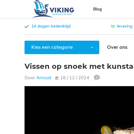
Blog
14 dagen bedenktijd
levering
Kies een categorie
Over ons
Vissen op snoek met kunsta
Door
Arnoud
16 / 12 / 2024
0