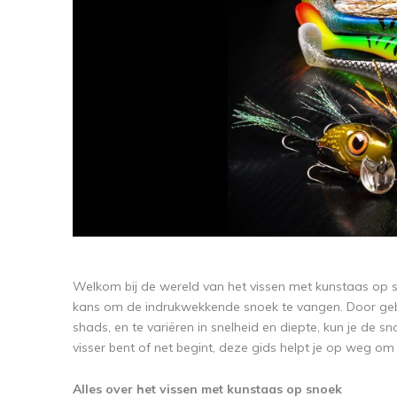
Welkom bij de wereld van het vissen met kunstaas op s
kans om de indrukwekkende snoek te vangen. Door gebr
shads, en te variëren in snelheid en diepte, kun je de s
visser bent of net begint, deze gids helpt je op weg om
Alles over het vissen met kunstaas op snoek