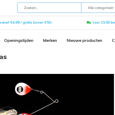
Alle categorieën
 vanaf €4,99 / gratis boven €50,-
voor 15:00 be
Openingstijden
Merken
Nieuwe producten
C
as