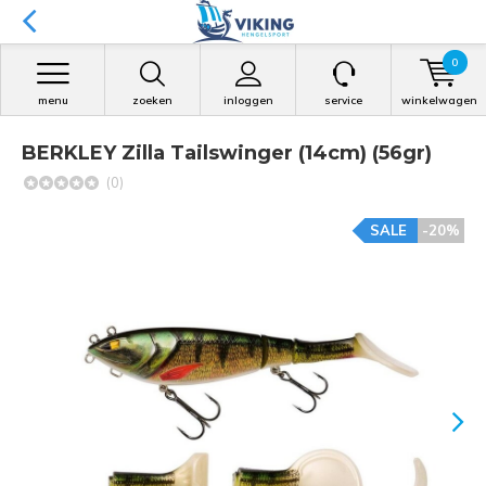
0
menu
zoeken
inloggen
service
winkelwagen
BERKLEY Zilla Tailswinger (14cm) (56gr)
(0)
SALE
-20%