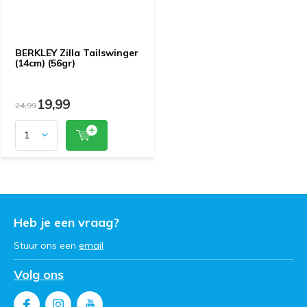
BERKLEY Zilla Tailswinger
(14cm) (56gr)
19,99
24,99
Heb je een vraag?
Stuur ons een
email
Volg ons