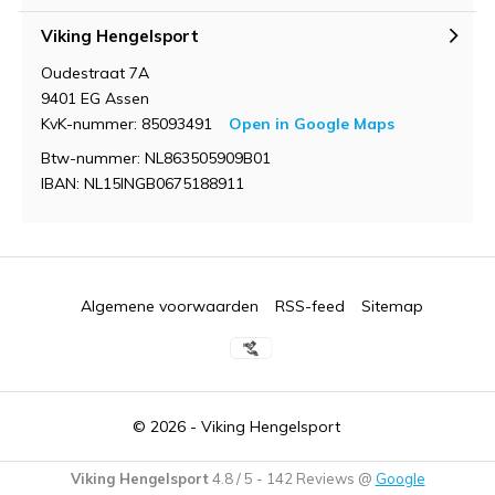
Viking Hengelsport
Oudestraat 7A
9401 EG Assen
KvK-nummer: 85093491
Open in Google Maps
Btw-nummer: NL863505909B01
IBAN: NL15INGB0675188911
Algemene voorwaarden
RSS-feed
Sitemap
© 2026 -
Viking Hengelsport
Viking Hengelsport
4.8
/
5
-
142
Reviews @
Google