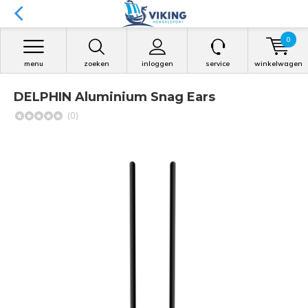
0
menu
zoeken
inloggen
service
winkelwagen
DELPHIN Aluminium Snag Ears
(0)