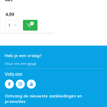
4,99
Heb je een vraag?
Stuur ons een
email
Volg ons
Ontvang de nieuwste aanbiedingen en
promoties