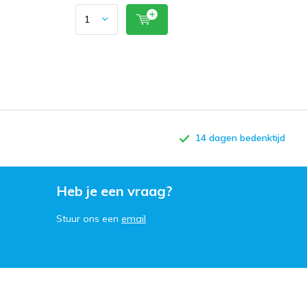
14 dagen bedenktijd
Heb je een vraag?
Stuur ons een
email