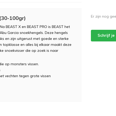
Er zijn nog ge
(30-100gr)
s. Na BEAST X en BEAST PRO is BEAST het
bu Garcia snoekhengels. Deze hengels
Schrijf j
s en zijn uitgerust met goede en sterke
 topklasse en alles bij elkaar maakt deze
eke snoekvisser die op zoek is naar
die op monsters vissen.
s
et vechten tegen grote vissen