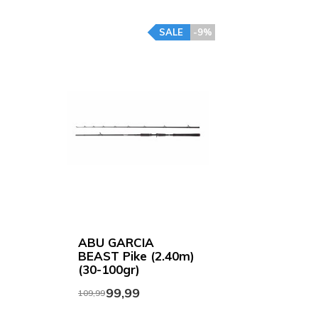
SALE
-9%
ABU GARCIA
BEAST Pike (2.40m)
(30-100gr)
99,99
109,99