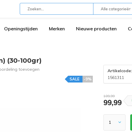
Alle categorieën
Openingstijden
Merken
Nieuwe producten
C
) (30-100gr)
oordeling toevoegen
Artikelcode
1561311
SALE
-9%
109,99
99,99