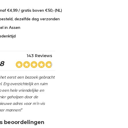
naf €4,99 / gratis boven €50,-(NL)
besteld, dezelfde dag verzonden
el in Assen
edenktijd
143 Reviews
.8
het eerst een bezoek gebracht
. Erg overzichtelijk en ruim
 een hele vriendelijke en
ier geholpen door de
nieuwe adres voor m’n vis
oor mannen!”
s beoordelingen