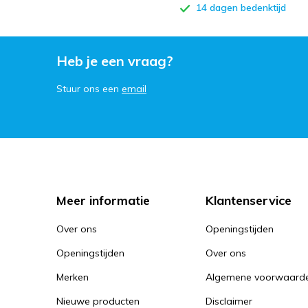
14 dagen bedenktijd
Heb je een vraag?
Stuur ons een
email
Meer informatie
Klantenservice
Over ons
Openingstijden
Openingstijden
Over ons
Merken
Algemene voorwaard
Nieuwe producten
Disclaimer