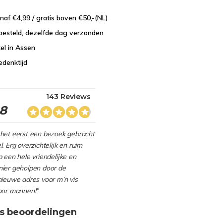
naf €4,99 / gratis boven €50,-(NL)
besteld, dezelfde dag verzonden
el in Assen
edenktijd
143 Reviews
.8
het eerst een bezoek gebracht
. Erg overzichtelijk en ruim
 een hele vriendelijke en
ier geholpen door de
nieuwe adres voor m’n vis
oor mannen!”
s beoordelingen