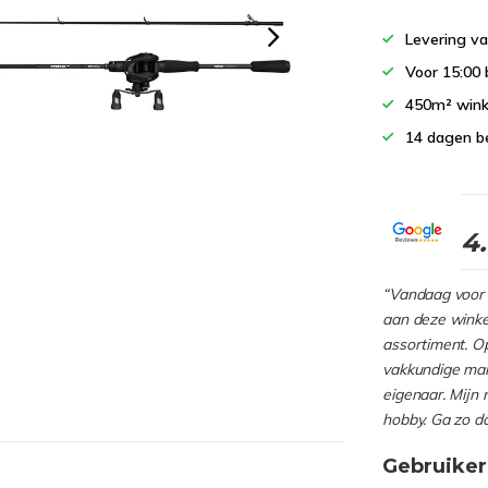
Levering va
Voor 15:00 
450m² wink
14 dagen b
4
“Vandaag voor 
aan deze winkel
assortiment. Op
vakkundige man
eigenaar. Mijn 
hobby. Ga zo d
Gebruiker