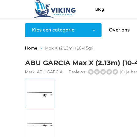
Blog
Kies een categorie
Over ons
Home
Max X (2.13m) (10-45gr)
ABU GARCIA Max X (2.13m) (10-
Merk:
ABU GARCIA
Reviews:
Je be
(0)