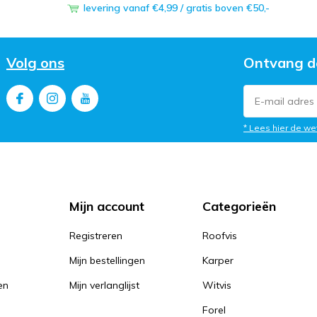
levering vanaf €4,99 / gratis boven €50,-
Volg ons
Ontvang d
* Lees hier de we
Mijn account
Categorieën
Registreren
Roofvis
Mijn bestellingen
Karper
en
Mijn verlanglijst
Witvis
Forel