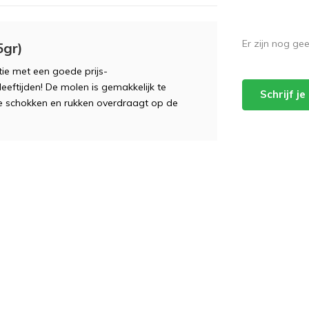
Er zijn nog ge
5gr)
ie met een goede prijs-
leeftijden! De molen is gemakkelijk te
Schrijf j
e schokken en rukken overdraagt ​​op de