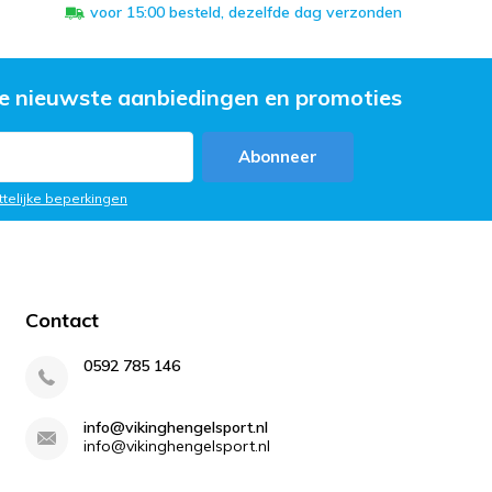
voor 15:00 besteld, dezelfde dag verzonden
e nieuwste aanbiedingen en promoties
Abonneer
ttelijke beperkingen
Contact
0592 785 146
info@vikinghengelsport.nl
info@vikinghengelsport.nl