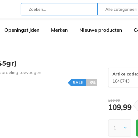
Alle categorieën
Openingstijden
Merken
Nieuwe producten
C
45gr)
oordeling toevoegen
Artikelcode
1640743
SALE
-8%
119,99
109,99